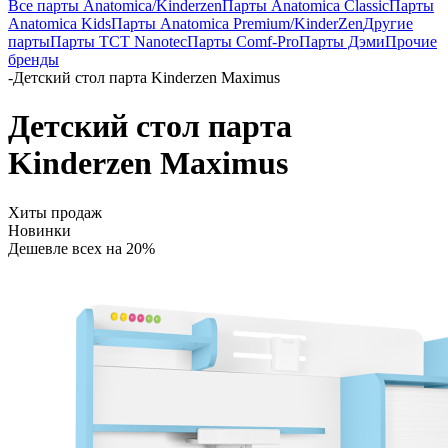
Все парты Anatomica/Kinderzen
Парты Anatomica Classic
Парты
Anatomica Kids
Парты Anatomica Premium/KinderZen
Другие
парты
Парты TCT Nanotec
Парты Comf-Pro
Парты Дэми
Прочие
бренды
-
Детский стол парта Kinderzen Maximus
Детский стол парта
Kinderzen Maximus
Хиты продаж
Новинки
Дешевле всех на 20%