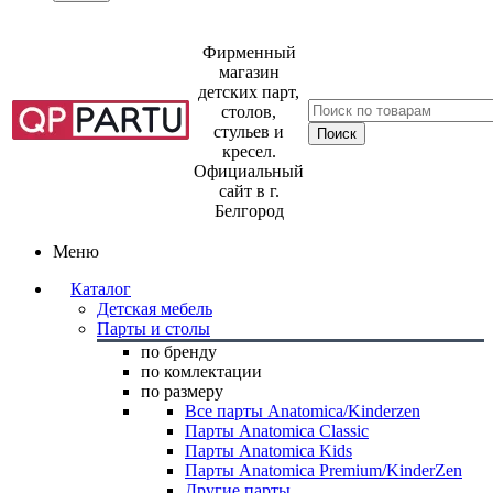
Фирменный
магазин
детских парт,
столов,
стульев и
кресел.
Официальный
сайт в г.
Белгород
Меню
Каталог
Детская мебель
Парты и столы
по бренду
по комлектации
по размеру
Все парты Anatomica/Kinderzen
Парты Anatomica Classic
Парты Anatomica Kids
Парты Anatomica Premium/KinderZen
Другие парты