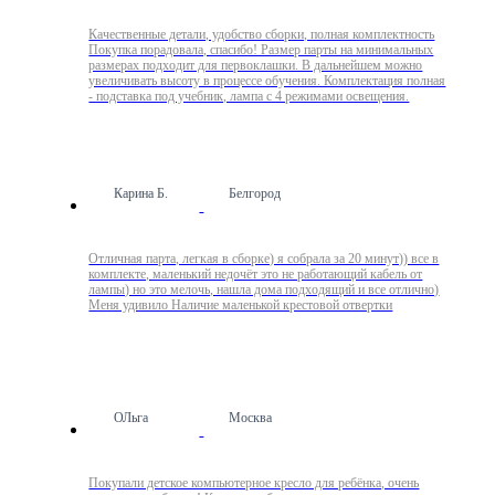
Качественные детали, удобство сборки, полная комплектность
Покупка порадовала, спасибо! Размер парты на минимальных
размерах подходит для первоклашки. В дальнейшем можно
увеличивать высоту в процессе обучения. Комплектация полная
- подставка под учебник, лампа с 4 режимами освещения.
Карина Б.
Белгород
Отличная парта, легкая в сборке) я собрала за 20 минут)) все в
комплекте, маленький недочёт это не работающий кабель от
лампы) но это мелочь, нашла дома подходящий и все отлично)
Меня удивило Наличие маленькой крестовой отвертки
ОЛьга
Москва
Покупали детское компьютерное кресло для ребёнка, очень