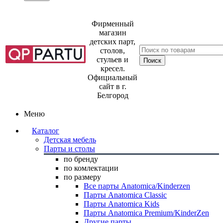
Фирменный
магазин
детских парт,
столов,
стульев и
кресел.
Официальный
сайт в г.
Белгород
Меню
Каталог
Детская мебель
Парты и столы
по бренду
по комлектации
по размеру
Все парты Anatomica/Kinderzen
Парты Anatomica Classic
Парты Anatomica Kids
Парты Anatomica Premium/KinderZen
Другие парты