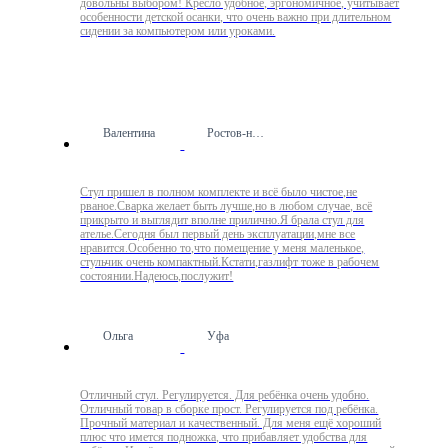
довольны выбором! Кресло удобное, эргономичное, учитывает
особенности детской осанки, что очень важно при длительном
сидении за компьютером или уроками.
Валентина
Ростов-на-Дону
Стул пришел в полном комплекте и всё было чистое,не
рваное.Сварка желает быть лучше,но в любом случае, всё
прикрыто и выглядит вполне прилично.Я брала стул для
ателье.Сегодня был первый день эксплуатации,мне все
нравится.Особенно то,что помещение у меня маленькое,
стульчик очень компактный.Кстати,газлифт тоже в рабочем
состоянии.Надеюсь,послужит!
Ольга
Уфа
Отличный стул. Регулируется. Для ребёнка очень удобно.
Отличный товар в сборке прост. Регулируется под ребёнка.
Прочный материал и качественный. Для меня ещё хороший
плюс что имется подножка, что прибавляет удобства для