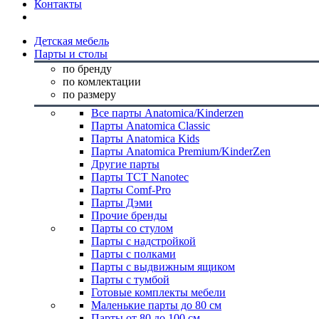
Контакты
Детская мебель
Парты и столы
по бренду
по комлектации
по размеру
Все парты Anatomica/Kinderzen
Парты Anatomica Classic
Парты Anatomica Kids
Парты Anatomica Premium/KinderZen
Другие парты
Парты TCT Nanotec
Парты Comf-Pro
Парты Дэми
Прочие бренды
Парты со стулом
Парты с надстройкой
Парты с полками
Парты с выдвижным ящиком
Парты с тумбой
Готовые комплекты мебели
Маленькие парты до 80 см
Парты от 80 до 100 см