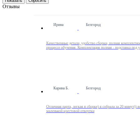
Сбросить
Отзывы
Ирина
Белгород
Качественные детали, удобство сборки, полная комплектн
процессе обучения. Комплектация полная - подставка под 
Карина Б.
Белгород
Отличная парта, легкая в сборке) я собрала за 20 минут)) все в 
маленькой крестовой отвертки