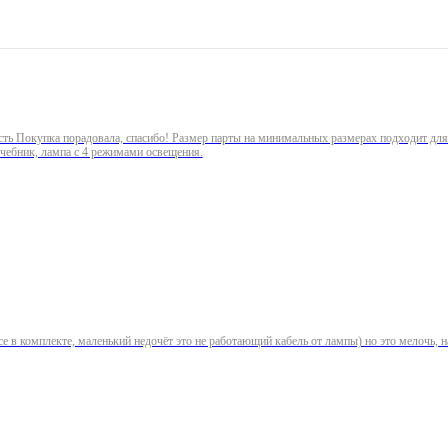
ость Покупка порадовала, спасибо! Размер парты на минимальных размерах подходит д
учебник, лампа с 4 режимами освещения.
комплекте, маленький недочёт это не работающий кабель от лампы) но это мелочь, нашла дома подх