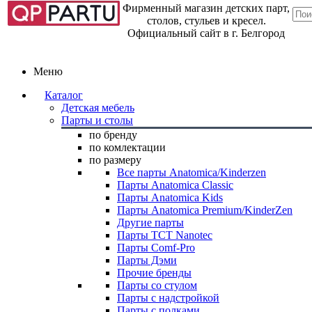
Фирменный магазин детских парт,
столов, стульев и кресел.
Официальный сайт в г. Белгород
Меню
Каталог
Детская мебель
Парты и столы
по бренду
по комлектации
по размеру
Все парты Anatomica/Kinderzen
Парты Anatomica Classic
Парты Anatomica Kids
Парты Anatomica Premium/KinderZen
Другие парты
Парты TCT Nanotec
Парты Comf-Pro
Парты Дэми
Прочие бренды
Парты со стулом
Парты с надстройкой
Парты с полками