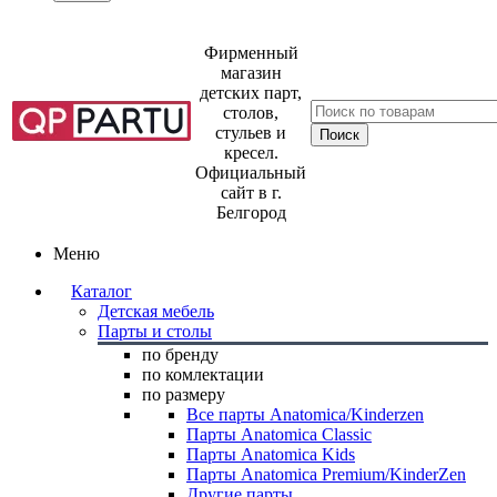
Фирменный
магазин
детских парт,
столов,
стульев и
кресел.
Официальный
сайт в г.
Белгород
Меню
Каталог
Детская мебель
Парты и столы
по бренду
по комлектации
по размеру
Все парты Anatomica/Kinderzen
Парты Anatomica Classic
Парты Anatomica Kids
Парты Anatomica Premium/KinderZen
Другие парты