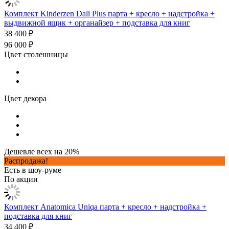
Комплект Kinderzen Dali Plus парта + кресло + надстройка +
выдвижной ящик + органайзер + подставка для книг
38 400 ₽
96 000 ₽
Цвет столешницы
Цвет декора
Дешевле всех на 20%
Распродажа!
Есть в шоу-руме
По акции
Комплект Anatomica Uniqa парта + кресло + надстройка +
подставка для книг
34 400 ₽