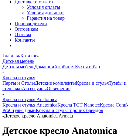
Доставка и оплата
Условия оплаты
Условия доставки
Гарантия на товар
Производители
Оптовикам
Отзывы
Контакты
Главная
-
Каталог
-
Детская мебель
Детская мебель
Домашний кабинет
Кухня и бар
-
Кресла и стулья
Парты и Столы
Детские комплекты
Кресла и стулья
Тумбы и
стеллажи
Аксессуары
Освещение
-
Кресла и стулья Anatomica
Кресла и стулья Anatomica
Кресла TCT Nanotec
Кресла Comf-
Pro
Стулья Дэми
Кресла и стулья прочих брендов
-
Детское кресло Anatomica Armata
Детское кресло Anatomica