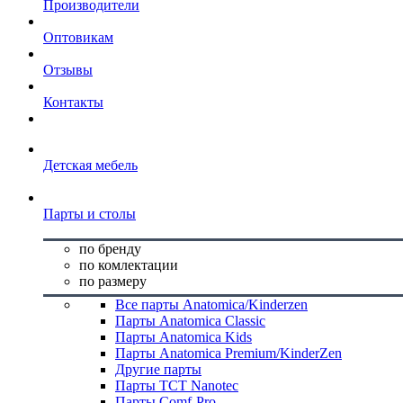
Производители
Оптовикам
Отзывы
Контакты
Детская мебель
Парты и столы
по бренду
по комлектации
по размеру
Все парты Anatomica/Kinderzen
Парты Anatomica Classic
Парты Anatomica Kids
Парты Anatomica Premium/KinderZen
Другие парты
Парты TCT Nanotec
Парты Comf-Pro