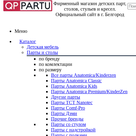
Фирменный магазин детских парт,
столов, стульев и кресел.
Официальный сайт в г. Белгород
Меню
Каталог
Детская мебель
Парты и столы
по бренду
по комлектации
по размеру
Все парты Anatomica/Kinderzen
Парты Anatomica Classic
Парты Anatomica Kids
Парты Anatomica Premium/KinderZen
Другие парты
Парты TCT Nanotec
Парты Comf-Pro
Парты Дэми
Прочие бренды
Парты со стулом
Парты с надстройкой
Парты с полками