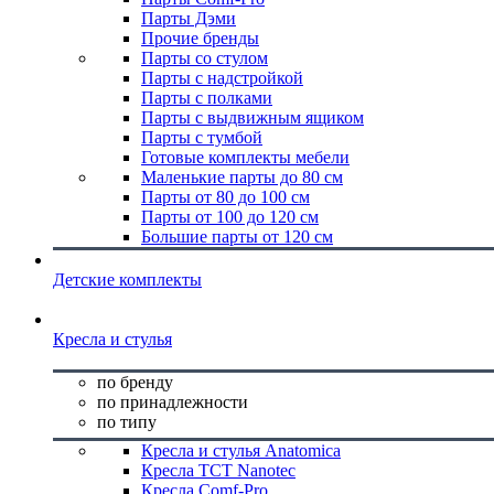
Парты Дэми
Прочие бренды
Парты со стулом
Парты с надстройкой
Парты с полками
Парты с выдвижным ящиком
Парты с тумбой
Готовые комплекты мебели
Маленькие парты до 80 см
Парты от 80 до 100 см
Парты от 100 до 120 см
Большие парты от 120 см
Детские комплекты
Кресла и стулья
по бренду
по принадлежности
по типу
Кресла и стулья Anatomica
Кресла TCT Nanotec
Кресла Comf-Pro